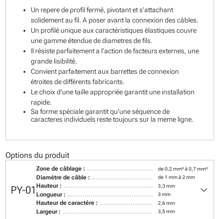
Un repere de profil fermé, pivotant et s’attachant
solidement au fil. A poser avant la connexion des câbles.
Un profilé unique aux caractéristiques élastiques couvre
une gamme étendue de diametres de fils.
Il résiste parfaitement a l’action de facteurs externes, une
grande lisibilité.
Convient parfaitement aux barrettes de connexion
étroites de différents fabricants.
Le choix d’une taille appropriée garantit une installation
rapide.
Sa forme spéciale garantit qu’une séquence de
caracteres individuels reste toujours sur la meme ligne.
Options du produit
Zone de câblage :
de 0,2 mm² à 0,7 mm²
Diamètre de câble :
de 1 mm à 2 mm
keyboard_arrow_down
Hauteur :
3,3 mm
PY-01
Longueur :
3 mm
Hauteur de caractère :
2,6 mm
Largeur :
3,5 mm