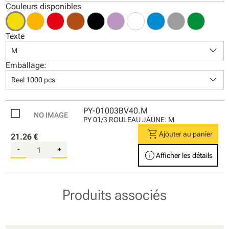
Couleurs disponibles
Texte
keyboard_arrow_down
M
Emballage:
keyboard_arrow_down
Reel 1000 pcs
PY-01003BV40.M
PY 01/3 ROULEAU JAUNE: M
shopping_cart
Ajouter au panier
21.26 €
-
+
info
Afficher les détails
Produits associés