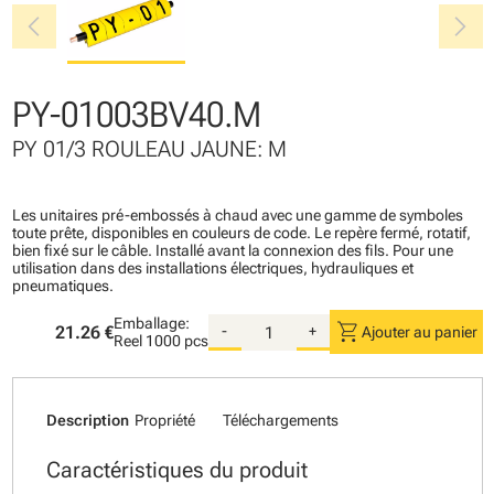
chevron_left
chevron_right
PY-01003BV40.M
PY 01/3 ROULEAU JAUNE: M
Les unitaires pré-embossés à chaud avec une gamme de symboles
toute prête, disponibles en couleurs de code. Le repère fermé, rotatif,
bien fixé sur le câble. Installé avant la connexion des fils. Pour une
utilisation dans des installations électriques, hydrauliques et
pneumatiques.
Emballage:
shopping_cart
21.26 €
-
+
Ajouter au panier
Reel
1000 pcs
Description
Propriété
Téléchargements
Caractéristiques du produit