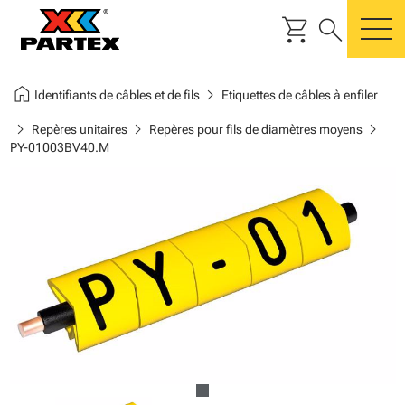
shopping_cart
search
m
home
chevron_right
Identifiants de câbles et de fils
Etiquettes de câbles à enfiler
chevron_right
chevron_right
chevron_right
Repères unitaires
Repères pour fils de diamètres moyens
PY-01003BV40.M