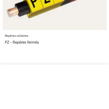
Repères unitaires
PZ - Repères fermés
close
Votre panier