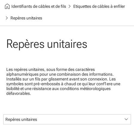
home
chevron_right
Identifiants de câbles et de fils
Etiquettes de câbles à enfiler
chevron_right
Repères unitaires
Repères unitaires
Les repères unitaires, sous forme des caractères
alphanumériques pour une combinaison des informations.
Installés sur un fils par glissement avant son connexion. Les
symboles sont pré-embossés à chaud ce qui leur conf1ere une
lisibilité et une résistance aux conditions météorologiques
défavorables.
keyboard_arrow_down
Repères unitaires