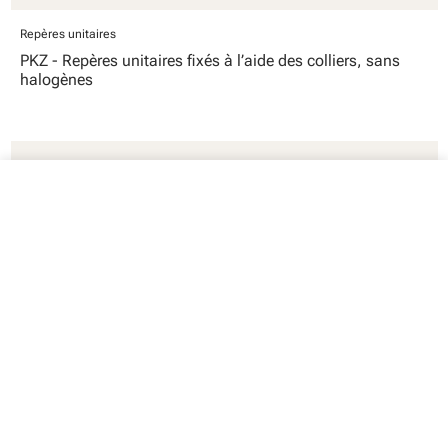
Repères unitaires
PKZ - Repères unitaires fixés à l’aide des colliers, sans
halogènes
close
Votre panier
Votre panier est vide
Colliers
POH - Collier universel multifonction