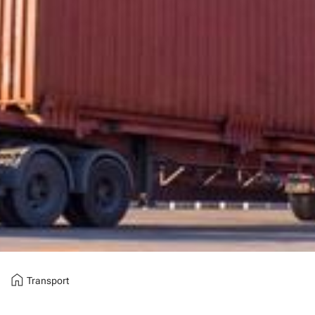
home
Transport