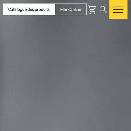
shopping_cart
search
Catalogue des produits
MarkOnline
me