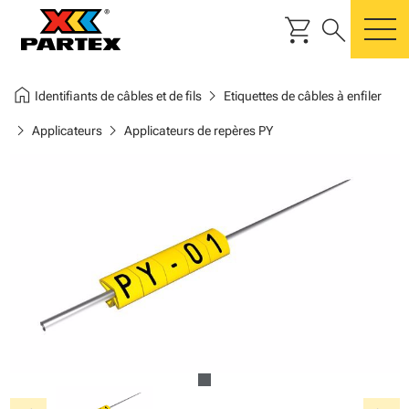
shopping_cart
search
m
home
chevron_right
Identifiants de câbles et de fils
Etiquettes de câbles à enfiler
chevron_right
chevron_right
Applicateurs
Applicateurs de repères PY