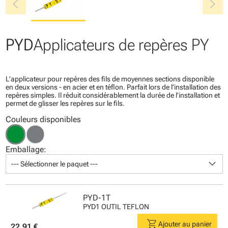
chevron_left
chevron_right
PYD
Applicateurs de repères PY
L’applicateur pour repères des fils de moyennes sections disponible
en deux versions - en acier et en téflon. Parfait lors de l’installation des
repères simples. Il réduit considérablement la durée de l’installation et
permet de glisser les repères sur le fils.
Couleurs disponibles
Emballage:
keyboard_arrow_down
--- Sélectionner le paquet ---
PYD-1T
PYD1 OUTIL TEFLON
shopping_cart
Ajouter au panier
22.91 €