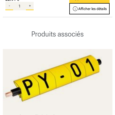
-
+
info
Afficher les détails
Produits associés