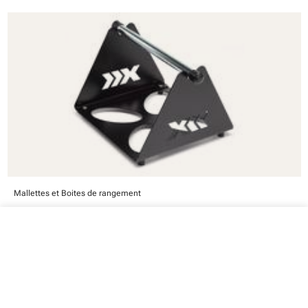
Mallettes et Boites de rangement
MK - Porte-rouleaux et porte-disques
close
Votre panier