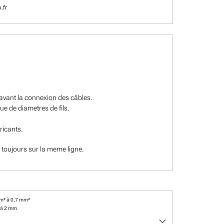
.fr
r avant la connexion des câbles.
e de diametres de fils.
ricants.
 toujours sur la meme ligne.
m² à 0,7 mm²
 à 2 mm
keyboard_arrow_down