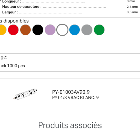
Longueur :
3 mm
Hauteur de caractère :
2,6 mm
Largeur :
3,5 mm
s disponibles
age:
pack 1000 pcs
PY-01003AV90.9
PY 01/3 VRAC BLANC: 9
Produits associés