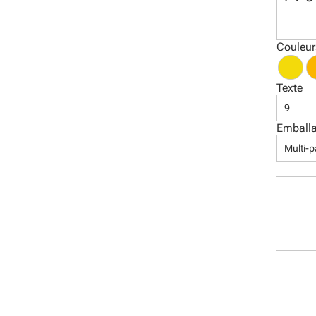
Couleur
Texte
9
Emball
Multi-