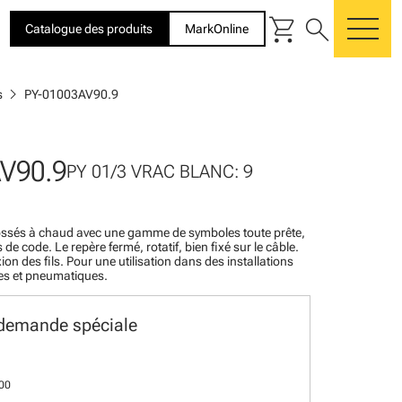
shopping_cart
search
Catalogue des produits
MarkOnline
me
chevron_right
s
PY-01003AV90.9
V90.9
PY 01/3 VRAC BLANC: 9
ossés à chaud avec une gamme de symboles toute prête,
de code. Le repère fermé, rotatif, bien fixé sur le câble.
ion des fils. Pour une utilisation dans des installations
ues et pneumatiques.
 demande spéciale
 00