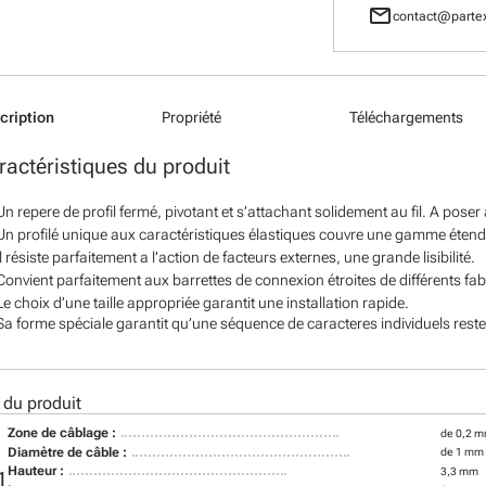
mail
contact@partex
cription
Propriété
Téléchargements
ractéristiques du produit
Un repere de profil fermé, pivotant et s’attachant solidement au fil. A pose
Un profilé unique aux caractéristiques élastiques couvre une gamme étendu
Il résiste parfaitement a l’action de facteurs externes, une grande lisibilité.
Convient parfaitement aux barrettes de connexion étroites de différents fab
Le choix d’une taille appropriée garantit une installation rapide.
Sa forme spéciale garantit qu’une séquence de caracteres individuels reste
 du produit
Zone de câblage :
de 0,2 m
Diamètre de câble :
de 1 mm
Hauteur :
3,3 mm
1