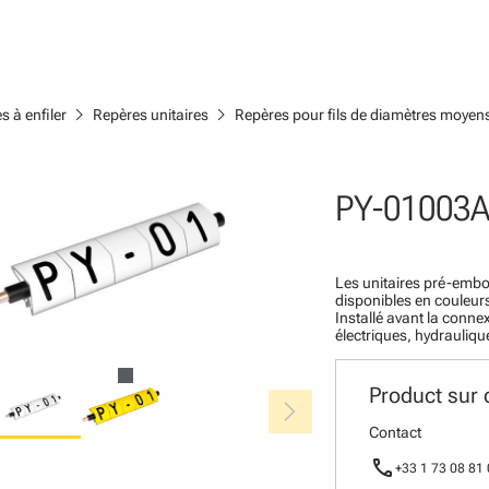
chevron_right
chevron_right
s à enfiler
Repères unitaires
Repères pour fils de diamètres moyen
PY-01003A
Les unitaires pré-emb
disponibles en couleurs 
Installé avant la connex
électriques, hydrauliq
Product sur
chevron_right
Contact
call
+33 1 73 08 81