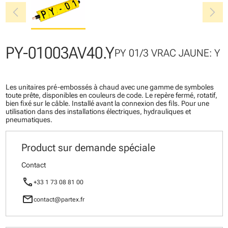
chevron_left
chevron_right
PY-01003AV40.Y
PY 01/3 VRAC JAUNE: Y
Les unitaires pré-embossés à chaud avec une gamme de symboles
toute prête, disponibles en couleurs de code. Le repère fermé, rotatif,
bien fixé sur le câble. Installé avant la connexion des fils. Pour une
utilisation dans des installations électriques, hydrauliques et
pneumatiques.
Product sur demande spéciale
Contact
call
+33 1 73 08 81 00
mail
contact@partex.fr