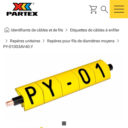
shopping_cart
search
m
home
chevron_right
Identifiants de câbles et de fils
Etiquettes de câbles à enfiler
chevron_right
chevron_right
chevron_right
Repères unitaires
Repères pour fils de diamètres moyens
PY-01003AV40.Y