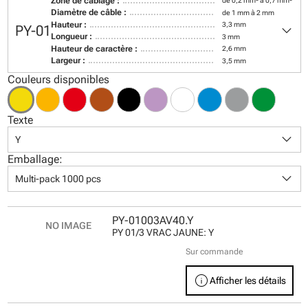
Zone de câblage :
de 0,2 mm² à 0,7 mm²
Diamètre de câble :
de 1 mm à 2 mm
keyboard_arrow_down
Hauteur :
3,3 mm
PY-01
Longueur :
3 mm
Hauteur de caractère :
2,6 mm
Largeur :
3,5 mm
Couleurs disponibles
Texte
keyboard_arrow_down
Y
Emballage:
keyboard_arrow_down
Multi-pack 1000 pcs
PY-01003AV40.Y
PY 01/3 VRAC JAUNE: Y
Sur commande
info
Afficher les détails