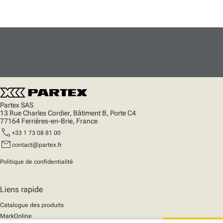
Partex SAS
13 Rue Charles Cordier, Bâtiment B, Porte C4
77164 Ferrières-en-Brie, France
call
+33 1 73 08 81 00
mail
contact@partex.fr
Politique de confidentialité
Liens rapide
Catalogue des produits
MarkOnline