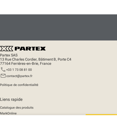
Partex SAS
13 Rue Charles Cordier, Bâtiment B, Porte C4
77164 Ferrières-en-Brie, France
call
+33 1 73 08 81 00
mail
contact@partex.fr
Politique de confidentialité
Liens rapide
Catalogue des produits
MarkOnline