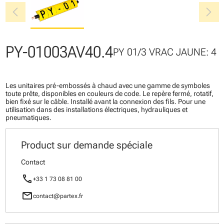
chevron_left
chevron_right
PY-01003AV40.4
PY 01/3 VRAC JAUNE: 4
Les unitaires pré-embossés à chaud avec une gamme de symboles
toute prête, disponibles en couleurs de code. Le repère fermé, rotatif,
bien fixé sur le câble. Installé avant la connexion des fils. Pour une
utilisation dans des installations électriques, hydrauliques et
pneumatiques.
Product sur demande spéciale
Contact
call
+33 1 73 08 81 00
mail
contact@partex.fr