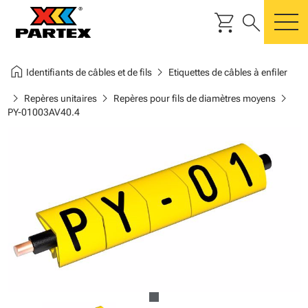
shopping_cart
search
m
home
chevron_right
Identifiants de câbles et de fils
Etiquettes de câbles à enfiler
chevron_right
chevron_right
chevron_right
Repères unitaires
Repères pour fils de diamètres moyens
PY-01003AV40.4