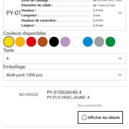
Zone de câblage :
de 0,2 mm² à 0,7 mm²
Diamètre de câble :
de 1 mm à 2 mm
keyboard_arrow_down
Hauteur :
3,3 mm
PY-01
Longueur :
3 mm
Hauteur de caractère :
2,6 mm
Largeur :
3,5 mm
Couleurs disponibles
Texte
keyboard_arrow_down
4
Emballage:
keyboard_arrow_down
Multi-pack 1000 pcs
PY-01003AV40.4
PY 01/3 VRAC JAUNE: 4
Sur commande
info
Afficher les détails