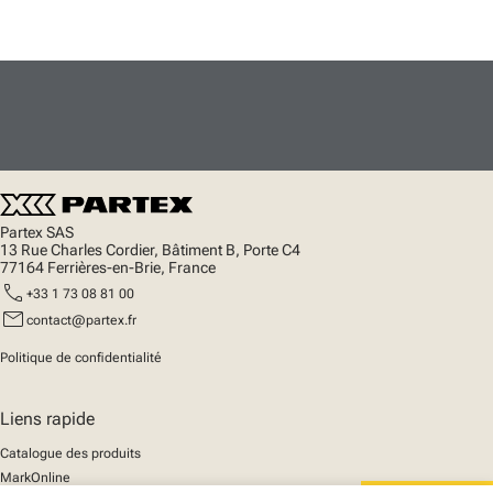
Partex SAS
13 Rue Charles Cordier, Bâtiment B, Porte C4
77164 Ferrières-en-Brie, France
call
+33 1 73 08 81 00
mail
contact@partex.fr
Politique de confidentialité
Liens rapide
Catalogue des produits
MarkOnline