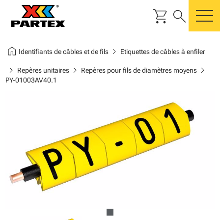
shopping_cart
search
m
home
chevron_right
Identifiants de câbles et de fils
Etiquettes de câbles à enfiler
chevron_right
chevron_right
chevron_right
Repères unitaires
Repères pour fils de diamètres moyens
PY-01003AV40.1