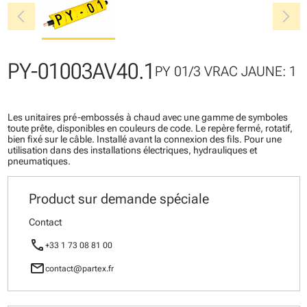
chevron_left
chevron_right
PY-01003AV40.1
PY 01/3 VRAC JAUNE: 1
Les unitaires pré-embossés à chaud avec une gamme de symboles
toute prête, disponibles en couleurs de code. Le repère fermé, rotatif,
bien fixé sur le câble. Installé avant la connexion des fils. Pour une
utilisation dans des installations électriques, hydrauliques et
pneumatiques.
Product sur demande spéciale
Contact
call
+33 1 73 08 81 00
mail
contact@partex.fr