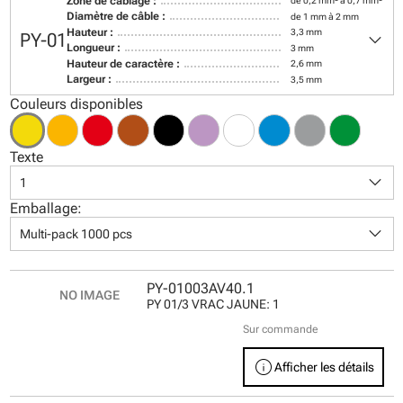
Zone de câblage :
de 0,2 mm² à 0,7 mm²
Diamètre de câble :
de 1 mm à 2 mm
keyboard_arrow_down
Hauteur :
3,3 mm
PY-01
Longueur :
3 mm
Hauteur de caractère :
2,6 mm
Largeur :
3,5 mm
Couleurs disponibles
Texte
keyboard_arrow_down
1
Emballage:
keyboard_arrow_down
Multi-pack 1000 pcs
PY-01003AV40.1
PY 01/3 VRAC JAUNE: 1
Sur commande
info
Afficher les détails