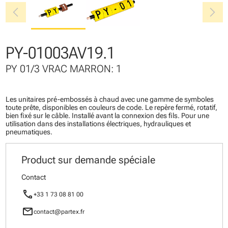
chevron_left
chevron_right
PY-01003AV19.1
PY 01/3 VRAC MARRON: 1
Les unitaires pré-embossés à chaud avec une gamme de symboles
toute prête, disponibles en couleurs de code. Le repère fermé, rotatif,
bien fixé sur le câble. Installé avant la connexion des fils. Pour une
utilisation dans des installations électriques, hydrauliques et
pneumatiques.
Product sur demande spéciale
Contact
call
+33 1 73 08 81 00
mail
contact@partex.fr