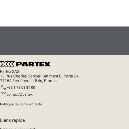
Partex SAS
13 Rue Charles Cordier, Bâtiment B, Porte C4
77164 Ferrières-en-Brie, France
call
+33 1 73 08 81 00
mail
contact@partex.fr
Politique de confidentialité
Liens rapide