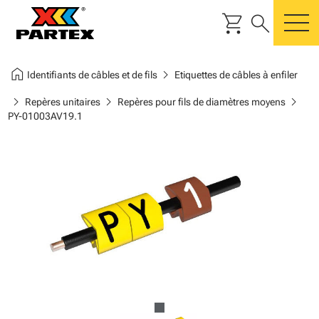
shopping_cart
search
m
home
chevron_right
Identifiants de câbles et de fils
Etiquettes de câbles à enfiler
chevron_right
chevron_right
chevron_right
Repères unitaires
Repères pour fils de diamètres moyens
PY-01003AV19.1