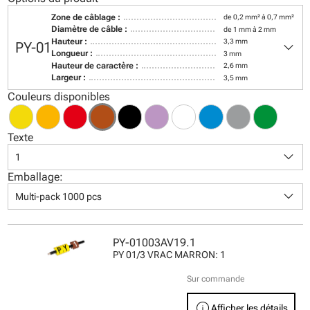
Zone de câblage :
de 0,2 mm² à 0,7 mm²
Diamètre de câble :
de 1 mm à 2 mm
keyboard_arrow_down
Hauteur :
3,3 mm
PY-01
Longueur :
3 mm
Hauteur de caractère :
2,6 mm
Largeur :
3,5 mm
Couleurs disponibles
Texte
keyboard_arrow_down
1
Emballage:
keyboard_arrow_down
Multi-pack 1000 pcs
PY-01003AV19.1
PY 01/3 VRAC MARRON: 1
Sur commande
info
Afficher les détails