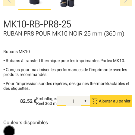
chevron_left
chevron_right
MK10-RB-PR8-25
RUBAN PR8 POUR MK10 NOIR 25 mm (360 m)
Rubans MK10
• Rubans à transfert thermique pour les imprimantes Partex MK10.
• Conçus pour maximiser les performances de l’imprimante avec les
produits recommandés.
• Pour l’impression sur des repères, des gaines thermorétractables et
des étiquettes.
Emballage:
shopping_cart
82.52 €
-
+
Ajouter au panier
Reel
360 m
Couleurs disponibles