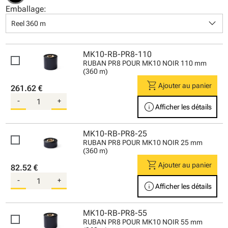
Emballage:
keyboard_arrow_down
Reel 360 m
MK10-RB-PR8-110
RUBAN PR8 POUR MK10 NOIR 110 mm
(360 m)
shopping_cart
Ajouter au panier
261.62 €
-
+
info
Afficher les détails
MK10-RB-PR8-25
RUBAN PR8 POUR MK10 NOIR 25 mm
(360 m)
shopping_cart
Ajouter au panier
82.52 €
-
+
info
Afficher les détails
MK10-RB-PR8-55
RUBAN PR8 POUR MK10 NOIR 55 mm