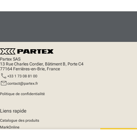
Partex SAS
13 Rue Charles Cordier, Bâtiment B, Porte C4
77164 Ferrières-en-Brie, France
call
+33 1 73 08 81 00
mail
contact@partex.fr
Politique de confidentialité
Liens rapide
Catalogue des produits
MarkOnline
Actualités