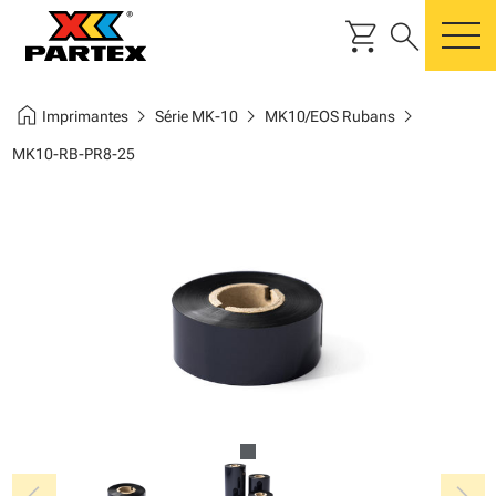
shopping_cart
search
m
home
chevron_right
chevron_right
chevron_right
Imprimantes
Série MK-10
MK10/EOS Rubans
MK10-RB-PR8-25