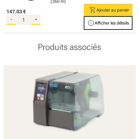
(360 m)
shopping_cart
Ajouter au panier
147.03 €
-
+
info
Afficher les détails
Produits associés