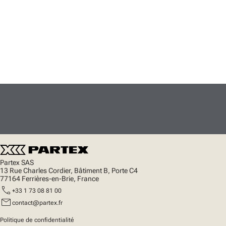
Partex SAS
13 Rue Charles Cordier, Bâtiment B, Porte C4
77164 Ferrières-en-Brie, France
call
+33 1 73 08 81 00
mail
contact@partex.fr
Politique de confidentialité