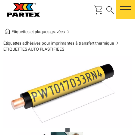
shopping_cart
search
m
home
chevron_right
Etiquettes et plaques gravées
chevron_right
Étiquettes adhésives pour imprimantes à transfert thermique
ETIQUETTES AUTO PLASTIFIEES