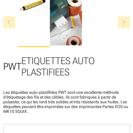
chevron_left
chevron_right
ETIQUETTES AUTO
PWT
PLASTIFIEES
Les étiquettes auto-plastifiées PWT sont une excellente méthode
d'étiquetage des fils et des câbles. Ils sont fabriqués à partir de
polyester, ce qui les rend très solides et très résistants aux huiles. Les
étiquettes peuvent être imprimées sur des imprimantes Partex EOS ou
MK10 SQUIX.