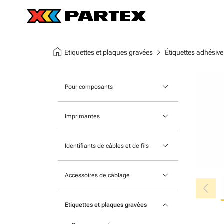
home
chevron_right
Etiquettes et plaques gravées
Étiquettes adhésiv
keyboard_arrow_down
Pour composants
Pour l’appareillage modulaire
keyboard_arrow_down
Imprimantes
Pour barrettes de connexion
Traceurs
keyboard_arrow_down
Repères adhésifs
Identifiants de câbles et de fils
Imprimante à cartes pour repères
Etiquettes de câbles à enfiler
de fils, câbles et composants
keyboard_arrow_down
Accessoires de câblage
chevron_left
Etiquette de câbles à attacher
Série MK-10
Accessoires
keyboard_arrow_down
Etiquettes de câble à clipser
Etiquettes et plaques gravées
Imprimante portable
Outils
Gaines thermorétractables