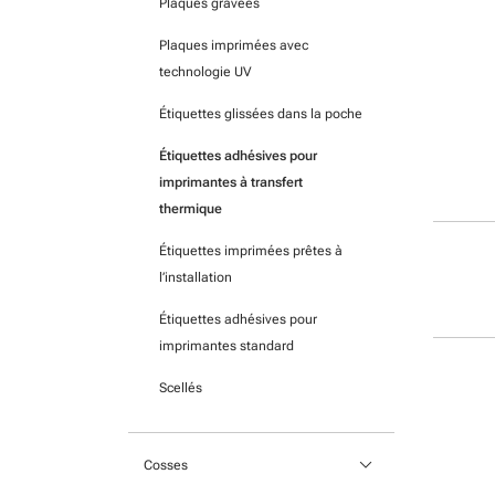
Plaques gravées
Protection des câbles
Plaques imprimées avec
technologie UV
Étiquettes glissées dans la poche
Étiquettes adhésives pour
imprimantes à transfert
thermique
Étiquettes imprimées prêtes à
l’installation
Étiquettes adhésives pour
imprimantes standard
Scellés
keyboard_arrow_down
Cosses