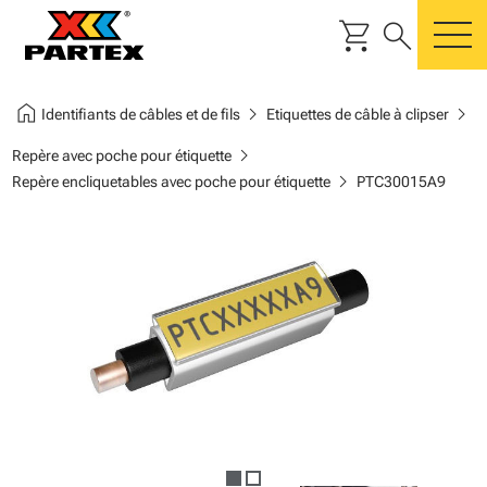
shopping_cart
search
m
home
chevron_right
chevron_right
Identifiants de câbles et de fils
Etiquettes de câble à clipser
chevron_right
Repère avec poche pour étiquette
chevron_right
Repère encliquetables avec poche pour étiquette
PTC30015A9