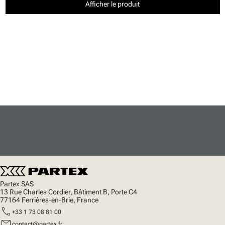
Afficher le produit
Partex SAS
13 Rue Charles Cordier, Bâtiment B, Porte C4
77164 Ferrières-en-Brie, France
call
+33 1 73 08 81 00
mail
contact@partex.fr