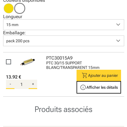
Couleurs disponibles
Longueur
keyboard_arrow_down
15 mm
Emballage:
keyboard_arrow_down
pack 200 pcs
PTC30015A9
PTC 30/15 SUPPORT
BLANC/TRANSPARENT 15mm
shopping_cart
Ajouter au panier
13.92 €
-
+
info
Afficher les détails
Produits associés