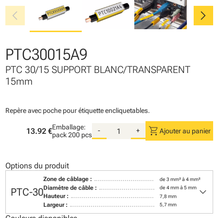
chevron_left
chevron_right
PTC30015A9
PTC 30/15 SUPPORT BLANC/TRANSPARENT
15mm
Repère avec poche pour étiquette encliquetables.
Emballage:
shopping_cart
13.92 €
-
+
Ajouter au panier
pack
200 pcs
Options du produit
Zone de câblage :
de 3 mm² à 4 mm²
keyboard_arrow_down
Diamètre de câble :
de 4 mm à 5 mm
PTC-30
Hauteur :
7,8 mm
Largeur :
5,7 mm