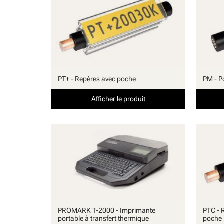
Scellés
PT+ - Repères avec poche
PM - P
Afficher le produit
PROMARK T-2000 - Imprimante
PTC - 
portable à transfert thermique
poche 