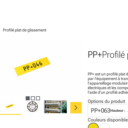
_right
Profilé plat de glissement
PP+
Profilé
PP+ est un profilé plat
par l’équipement à trans
l’appareillage modulair
électriques et les compo
l’aide d’un profilé adh
Options du produit
chevron_right
PP+063
Hauteur :
Couleurs disponible