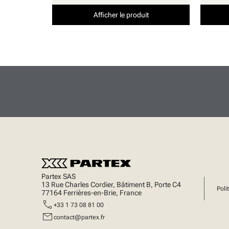
Afficher le produit
Partex SAS
13 Rue Charles Cordier, Bâtiment B, Porte C4
Poli
77164 Ferrières-en-Brie, France
call
+33 1 73 08 81 00
mail
contact@partex.fr