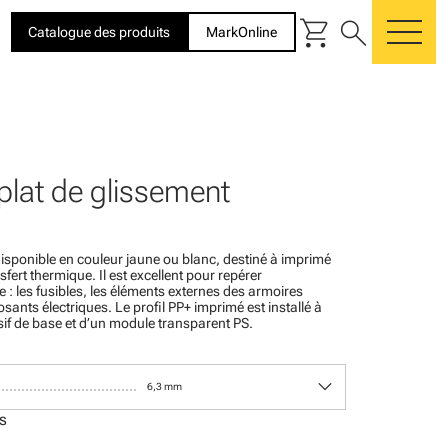
shopping_cart
search
Catalogue des produits
MarkOnline
me
 plat de glissement
 disponible en couleur jaune ou blanc, destiné à imprimé
fert thermique. Il est excellent pour repérer
e : les fusibles, les éléments externes des armoires
sants électriques. Le profil PP+ imprimé est installé à
ésif de base et d’un module transparent PS.
keyboard_arrow_down
6,3 mm
s