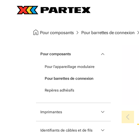
home
chevron_right
chevron
Pour composants
Pour barrettes de connexion
keyboard_arrow_down
Pour composants
Pour l’appareillage modulaire
Pour barrettes de connexion
Repères adhésifs
keyboard_arrow_down
chevron_left
Imprimantes
Traceurs
keyboard_arrow_down
Identifiants de câbles et de fils
Imprimante à cartes pour repères