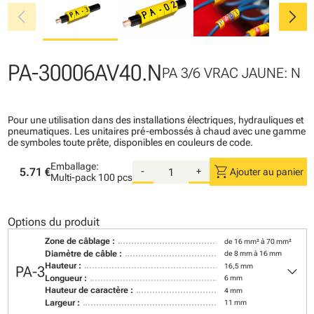
chevron_left
chevron_right
PA-30006AV40.N
PA 3/6 VRAC JAUNE: N
Pour une utilisation dans des installations électriques, hydrauliques et
pneumatiques. Les unitaires pré-embossés à chaud avec une gamme
de symboles toute prête, disponibles en couleurs de code.
Emballage:
shopping_cart
5.71 €
-
+
Ajouter au panier
Multi-pack
100 pcs
Options du produit
Zone de câblage :
de 16 mm² à 70 mm²
Diamètre de câble :
de 8 mm à 16 mm
keyboard_arrow_down
Hauteur :
16,5 mm
PA-3
Longueur :
6 mm
Hauteur de caractère :
4 mm
Largeur :
11 mm