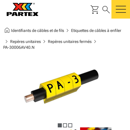
shopping_cart
search
m
home
chevron_right
Identifiants de câbles et de fils
Etiquettes de câbles à enfiler
chevron_right
chevron_right
chevron_right
Repères unitaires
Repères unitaires fermés
PA-30006AV40.N