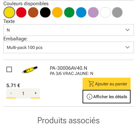
Couleurs disponibles
Texte
keyboard_arrow_down
N
Emballage:
keyboard_arrow_down
Multi-pack 100 pcs
PA-30006AV40.N
PA 3/6 VRAC JAUNE: N
shopping_cart
Ajouter au panier
5.71 €
-
+
info
Afficher les détails
Produits associés