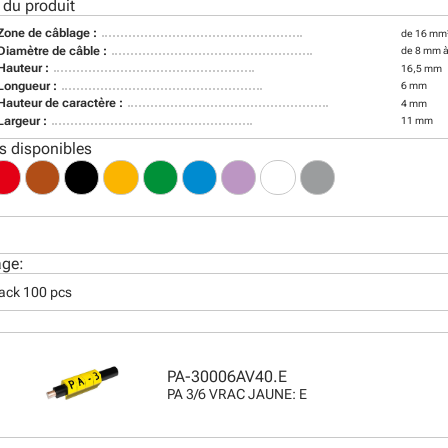
 du produit
Zone de câblage :
de 16 mm
Diamètre de câble :
de 8 mm 
Hauteur :
16,5 mm
Longueur :
6 mm
Hauteur de caractère :
4 mm
Largeur :
11 mm
s disponibles
age:
pack 100 pcs
PA-30006AV40.E
PA 3/6 VRAC JAUNE: E