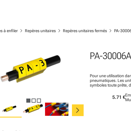
chevron_right
chevron_right
chevron_right
s à enfiler
Repères unitaires
Repères unitaires fermés
PA-3000
PA-30006A
Pour une utilisation dan
pneumatiques. Les un
symboles toute prête, 
Em
5.71 €
Mu
chevron_right