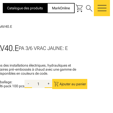
shopping_cart
search
Catalogue des produits
MarkOnline
me
6AV40.E
V40.E
PA 3/6 VRAC JAUNE: E
s des installations électriques, hydrauliques et
itaires pré-embossés à chaud avec une gamme de
disponibles en couleurs de code.
ballage:
shopping_cart
-
+
Ajouter au panier
lti-pack
100 pcs