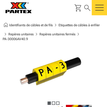
shopping_cart
search
m
home
chevron_right
Identifiants de câbles et de fils
Etiquettes de câbles à enfiler
chevron_right
chevron_right
chevron_right
Repères unitaires
Repères unitaires fermés
PA-30006AV40.9