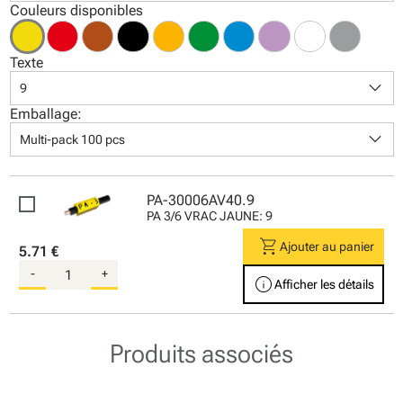
Couleurs disponibles
Texte
keyboard_arrow_down
9
Emballage:
keyboard_arrow_down
Multi-pack 100 pcs
PA-30006AV40.9
PA 3/6 VRAC JAUNE: 9
shopping_cart
Ajouter au panier
5.71 €
-
+
info
Afficher les détails
Produits associés