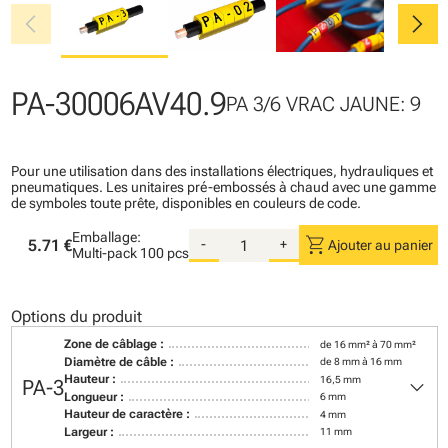
chevron_left
chevron_right
PA-30006AV40.9
PA 3/6 VRAC JAUNE: 9
Pour une utilisation dans des installations électriques, hydrauliques et
pneumatiques. Les unitaires pré-embossés à chaud avec une gamme
de symboles toute prête, disponibles en couleurs de code.
Emballage:
shopping_cart
5.71 €
-
+
Ajouter au panier
Multi-pack
100 pcs
Options du produit
Zone de câblage :
de 16 mm² à 70 mm²
Diamètre de câble :
de 8 mm à 16 mm
keyboard_arrow_down
Hauteur :
16,5 mm
PA-3
Longueur :
6 mm
Hauteur de caractère :
4 mm
Largeur :
11 mm