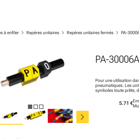
chevron_right
chevron_right
chevron_right
s à enfiler
Repères unitaires
Repères unitaires fermés
PA-3000
PA-30006A
Pour une utilisation dan
pneumatiques. Les un
symboles toute prête, 
Em
5.71 €
Mu
chevron_right