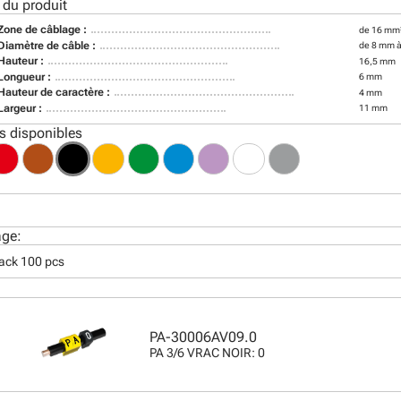
 du produit
Zone de câblage :
de 16 mm
Diamètre de câble :
de 8 mm 
Hauteur :
16,5 mm
Longueur :
6 mm
Hauteur de caractère :
4 mm
Largeur :
11 mm
s disponibles
age:
pack 100 pcs
PA-30006AV09.0
PA 3/6 VRAC NOIR: 0