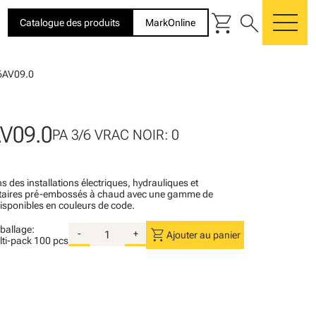
shopping_cart
search
Catalogue des produits
MarkOnline
me
6AV09.0
V09.0
PA 3/6 VRAC NOIR: 0
s des installations électriques, hydrauliques et
itaires pré-embossés à chaud avec une gamme de
disponibles en couleurs de code.
ballage:
shopping_cart
-
+
Ajouter au panier
lti-pack
100 pcs