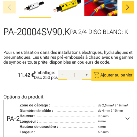
chevron_left
chevron_right
PA-20004SV90.K
PA 2/4 DISC BLANC: K
Pour une utilisation dans des installations électriques, hydrauliques et
pneumatiques. Les unitaires pré-embossés à chaud avec une gamme
de symboles toute prête, disponibles en couleurs de code.
Emballage:
shopping_cart
11.42 €
-
+
Ajouter au panier
Disc
250 pcs
Options du produit
Zone de câblage :
de 2,5 mm² à 16 mm²
Diamètre de câble :
de 4 mm à 10 mm
keyboard_arrow_down
Hauteur :
9,6 mm
PA-2
Longueur :
4 mm
Hauteur de caractère :
4 mm
Largeur :
6,6 mm