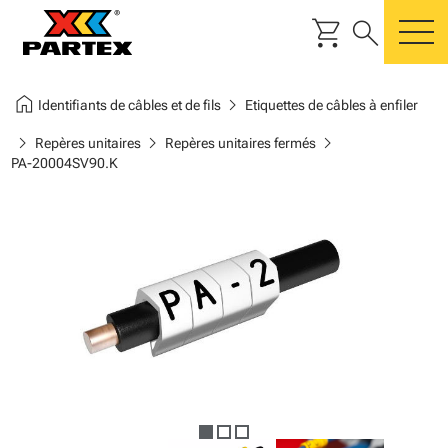
shopping_cart
search
m
home
chevron_right
Identifiants de câbles et de fils
Etiquettes de câbles à enfiler
chevron_right
chevron_right
chevron_right
Repères unitaires
Repères unitaires fermés
PA-20004SV90.K