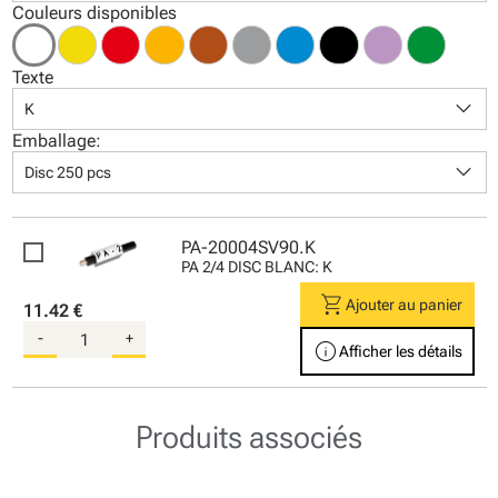
Couleurs disponibles
Texte
keyboard_arrow_down
K
Emballage:
keyboard_arrow_down
Disc 250 pcs
PA-20004SV90.K
PA 2/4 DISC BLANC: K
shopping_cart
Ajouter au panier
11.42 €
-
+
info
Afficher les détails
Produits associés