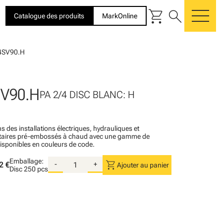
shopping_cart
search
Catalogue des produits
MarkOnline
me
4SV90.H
SV90.H
PA 2/4 DISC BLANC: H
s des installations électriques, hydrauliques et
itaires pré-embossés à chaud avec une gamme de
disponibles en couleurs de code.
Emballage:
shopping_cart
2 €
-
+
Ajouter au panier
Disc
250 pcs