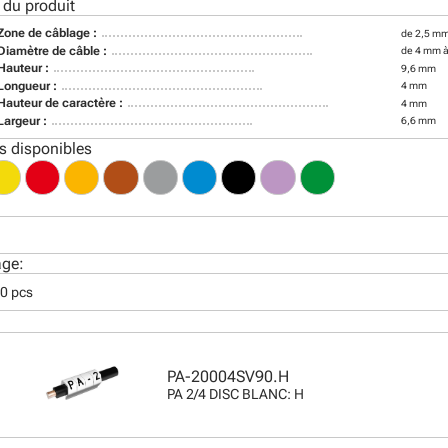
 du produit
Zone de câblage :
de 2,5 mm
Diamètre de câble :
de 4 mm 
Hauteur :
9,6 mm
Longueur :
4 mm
Hauteur de caractère :
4 mm
Largeur :
6,6 mm
s disponibles
age:
50 pcs
PA-20004SV90.H
PA 2/4 DISC BLANC: H