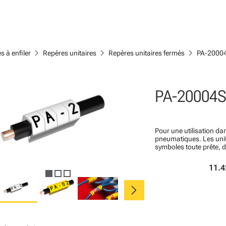
chevron_right
chevron_right
chevron_right
s à enfiler
Repères unitaires
Repères unitaires fermés
PA-2000
PA-20004
Pour une utilisation dan
pneumatiques. Les un
symboles toute prête, 
11.4
chevron_right