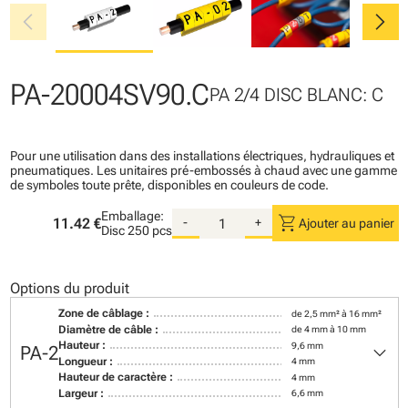
chevron_left
chevron_right
PA-20004SV90.C
PA 2/4 DISC BLANC: C
Pour une utilisation dans des installations électriques, hydrauliques et
pneumatiques. Les unitaires pré-embossés à chaud avec une gamme
de symboles toute prête, disponibles en couleurs de code.
Emballage:
shopping_cart
11.42 €
-
+
Ajouter au panier
Disc
250 pcs
Options du produit
Zone de câblage :
de 2,5 mm² à 16 mm²
Diamètre de câble :
de 4 mm à 10 mm
keyboard_arrow_down
Hauteur :
9,6 mm
PA-2
Longueur :
4 mm
Hauteur de caractère :
4 mm
Largeur :
6,6 mm