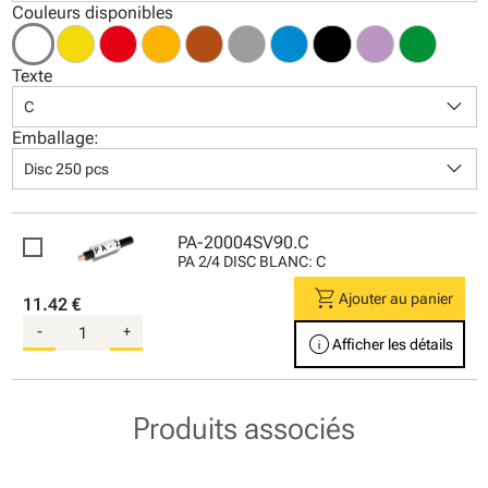
Couleurs disponibles
Texte
keyboard_arrow_down
C
Emballage:
keyboard_arrow_down
Disc 250 pcs
PA-20004SV90.C
PA 2/4 DISC BLANC: C
shopping_cart
Ajouter au panier
11.42 €
-
+
info
Afficher les détails
Produits associés