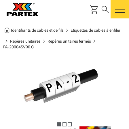
shopping_cart
search
m
home
chevron_right
Identifiants de câbles et de fils
Etiquettes de câbles à enfiler
chevron_right
chevron_right
chevron_right
Repères unitaires
Repères unitaires fermés
PA-20004SV90.C