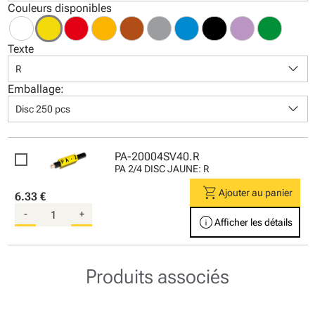
Couleurs disponibles
Texte
keyboard_arrow_down
R
Emballage:
keyboard_arrow_down
Disc 250 pcs
PA-20004SV40.R
PA 2/4 DISC JAUNE: R
shopping_cart
Ajouter au panier
6.33 €
-
+
info
Afficher les détails
Produits associés