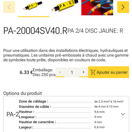
chevron_left
chevron_right
PA-20004SV40.R
PA 2/4 DISC JAUNE: R
Pour une utilisation dans des installations électriques, hydrauliques et
pneumatiques. Les unitaires pré-embossés à chaud avec une gamme
de symboles toute prête, disponibles en couleurs de code.
Emballage:
shopping_cart
6.33 €
-
+
Ajouter au panier
Disc
250 pcs
Options du produit
Zone de câblage :
de 2,5 mm² à 16 mm²
Diamètre de câble :
de 4 mm à 10 mm
keyboard_arrow_down
Hauteur :
9,6 mm
PA-2
Longueur :
4 mm
Hauteur de caractère :
4 mm
Largeur :
6,6 mm