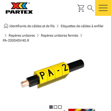
shopping_cart
search
m
home
chevron_right
Identifiants de câbles et de fils
Etiquettes de câbles à enfiler
chevron_right
chevron_right
chevron_right
Repères unitaires
Repères unitaires fermés
PA-20004SV40.R