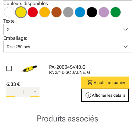
Couleurs disponibles
Texte
keyboard_arrow_down
G
Emballage:
keyboard_arrow_down
Disc 250 pcs
PA-20004SV40.G
PA 2/4 DISC JAUNE: G
shopping_cart
Ajouter au panier
6.33 €
-
+
info
Afficher les détails
Produits associés