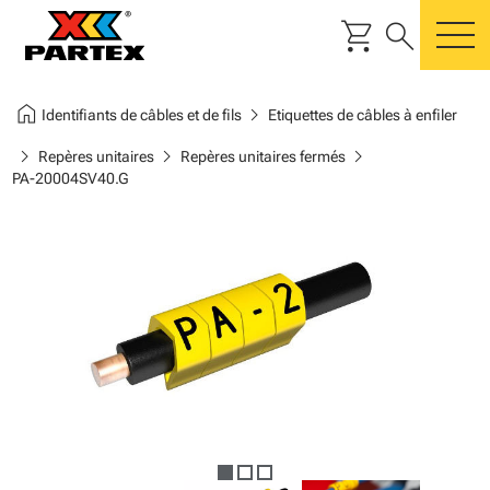
shopping_cart
search
m
home
chevron_right
Identifiants de câbles et de fils
Etiquettes de câbles à enfiler
chevron_right
chevron_right
chevron_right
Repères unitaires
Repères unitaires fermés
PA-20004SV40.G