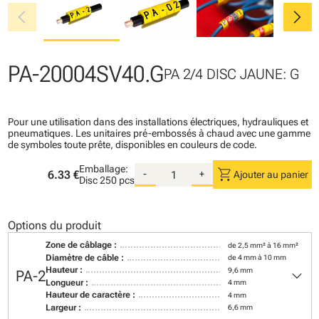
chevron_left
chevron_right
PA-20004SV40.G
PA 2/4 DISC JAUNE: G
Pour une utilisation dans des installations électriques, hydrauliques et
pneumatiques. Les unitaires pré-embossés à chaud avec une gamme
de symboles toute prête, disponibles en couleurs de code.
Emballage:
shopping_cart
6.33 €
-
+
Ajouter au panier
Disc
250 pcs
Options du produit
Zone de câblage :
de 2,5 mm² à 16 mm²
Diamètre de câble :
de 4 mm à 10 mm
keyboard_arrow_down
Hauteur :
9,6 mm
PA-2
Longueur :
4 mm
Hauteur de caractère :
4 mm
Largeur :
6,6 mm