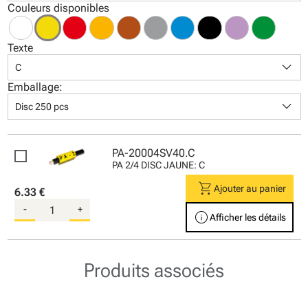
Couleurs disponibles
Texte
keyboard_arrow_down
C
Emballage:
keyboard_arrow_down
Disc 250 pcs
PA-20004SV40.C
PA 2/4 DISC JAUNE: C
shopping_cart
Ajouter au panier
6.33 €
-
+
info
Afficher les détails
Produits associés