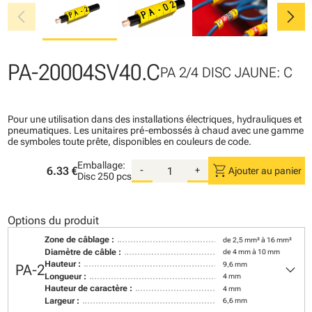
chevron_left
chevron_right
PA-20004SV40.C
PA 2/4 DISC JAUNE: C
Pour une utilisation dans des installations électriques, hydrauliques et
pneumatiques. Les unitaires pré-embossés à chaud avec une gamme
de symboles toute prête, disponibles en couleurs de code.
Emballage:
shopping_cart
6.33 €
-
+
Ajouter au panier
Disc
250 pcs
Options du produit
Zone de câblage :
de 2,5 mm² à 16 mm²
Diamètre de câble :
de 4 mm à 10 mm
keyboard_arrow_down
Hauteur :
9,6 mm
PA-2
Longueur :
4 mm
Hauteur de caractère :
4 mm
Largeur :
6,6 mm