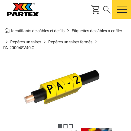
shopping_cart
search
m
home
chevron_right
Identifiants de câbles et de fils
Etiquettes de câbles à enfiler
chevron_right
chevron_right
chevron_right
Repères unitaires
Repères unitaires fermés
PA-20004SV40.C