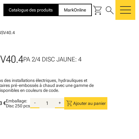
shopping_cart
search
Catalogue des produits
MarkOnline
me
4SV40.4
V40.4
PA 2/4 DISC JAUNE: 4
s des installations électriques, hydrauliques et
itaires pré-embossés à chaud avec une gamme de
disponibles en couleurs de code.
Emballage:
shopping_cart
3 €
-
+
Ajouter au panier
Disc
250 pcs