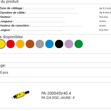
 du produit
Zone de câblage :
de 2,5 mm
Diamètre de câble :
de 4 mm 
Hauteur :
9,6 mm
Longueur :
4 mm
Hauteur de caractère :
4 mm
Largeur :
6,6 mm
s disponibles
age:
50 pcs
PA-20004SV40.4
PA 2/4 DISC JAUNE: 4