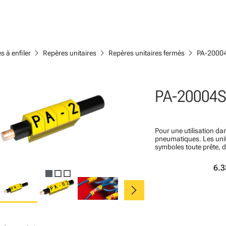
chevron_right
chevron_right
chevron_right
s à enfiler
Repères unitaires
Repères unitaires fermés
PA-2000
PA-20004S
Pour une utilisation dan
pneumatiques. Les un
symboles toute prête, 
6.3
chevron_right