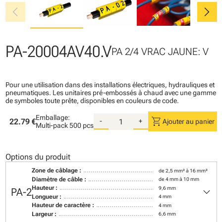
chevron_left
chevron_right
PA-20004AV40.V
PA 2/4 VRAC JAUNE: V
Pour une utilisation dans des installations électriques, hydrauliques et
pneumatiques. Les unitaires pré-embossés à chaud avec une gamme
de symboles toute prête, disponibles en couleurs de code.
Emballage:
shopping_cart
22.79 €
-
+
Ajouter au panier
Multi-pack
500 pcs
Options du produit
Zone de câblage :
de 2,5 mm² à 16 mm²
Diamètre de câble :
de 4 mm à 10 mm
keyboard_arrow_down
Hauteur :
9,6 mm
PA-2
Longueur :
4 mm
Hauteur de caractère :
4 mm
Largeur :
6,6 mm