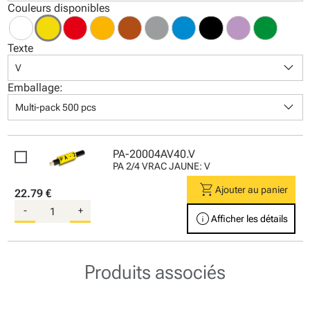
Couleurs disponibles
Texte
keyboard_arrow_down
V
Emballage:
keyboard_arrow_down
Multi-pack 500 pcs
PA-20004AV40.V
PA 2/4 VRAC JAUNE: V
shopping_cart
Ajouter au panier
22.79 €
-
+
info
Afficher les détails
Produits associés