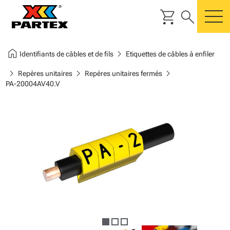
shopping_cart
search
m
home
chevron_right
Identifiants de câbles et de fils
Etiquettes de câbles à enfiler
chevron_right
chevron_right
chevron_right
Repères unitaires
Repères unitaires fermés
PA-20004AV40.V