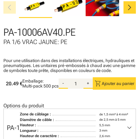
chevron_left
chevron_right
PA-10006AV40.PE
PA 1/6 VRAC JAUNE: PE
Pour une utilisation dans des installations électriques, hydrauliques et
pneumatiques. Les unitaires pré-embossés à chaud avec une gamme
de symboles toute prête, disponibles en couleurs de code.
Emballage:
shopping_cart
20.49 €
-
+
Ajouter au panier
Multi-pack
500 pcs
Options du produit
Zone de câblage :
de 1,5 mm² à 4 mm²
Diamètre de câble :
de 2,5 mm à 5 mm
keyboard_arrow_down
Hauteur :
5,5 mm
PA-1
Longueur :
3 mm
Hauteur de caractère :
2,6 mm