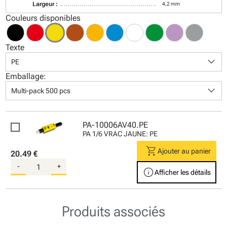
Largeur :
4,2 mm
Couleurs disponibles
Texte
keyboard_arrow_down
PE
Emballage:
keyboard_arrow_down
Multi-pack 500 pcs
PA-10006AV40.PE
PA 1/6 VRAC JAUNE: PE
shopping_cart
Ajouter au panier
20.49 €
-
+
info
Afficher les détails
Produits associés