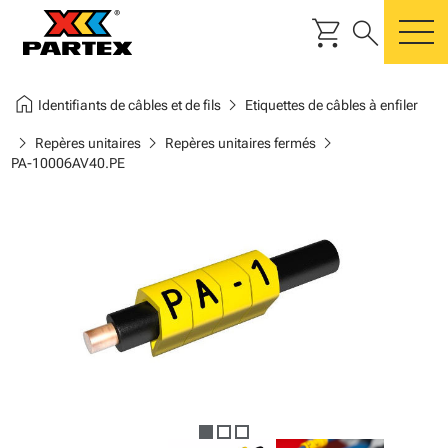
shopping_cart
search
m
home
chevron_right
Identifiants de câbles et de fils
Etiquettes de câbles à enfiler
chevron_right
chevron_right
chevron_right
Repères unitaires
Repères unitaires fermés
PA-10006AV40.PE