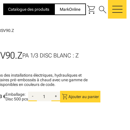
shopping_cart
search
Catalogue des produits
MarkOnline
me
3SV90.Z
V90.Z
PA 1/3 DISC BLANC : Z
s des installations électriques, hydrauliques et
itaires pré-embossés à chaud avec une gamme de
disponibles en couleurs de code.
Emballage:
shopping_cart
3 €
-
+
Ajouter au panier
Disc
500 pcs