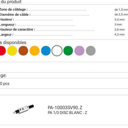
 du produit
Zone de câblage :
de 1,5 mm
Diamètre de câble :
de 2,5 m
Hauteur :
5,5 mm
Longueur :
3 mm
Hauteur de caractère :
2,6 mm
Largeur :
4,2 mm
s disponibles
age:
00 pcs
PA-10003SV90.Z
PA 1/3 DISC BLANC : Z