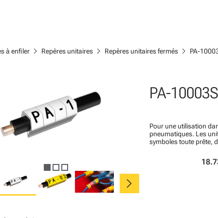
chevron_right
chevron_right
chevron_right
s à enfiler
Repères unitaires
Repères unitaires fermés
PA-1000
PA-10003S
Pour une utilisation dan
pneumatiques. Les un
symboles toute prête, 
18.7
chevron_right