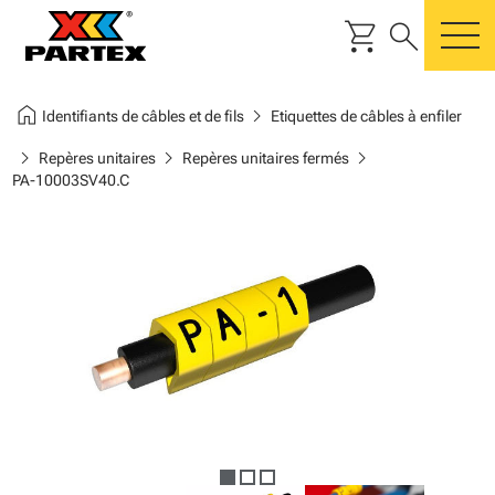
shopping_cart
search
m
home
chevron_right
Identifiants de câbles et de fils
Etiquettes de câbles à enfiler
chevron_right
chevron_right
chevron_right
Repères unitaires
Repères unitaires fermés
PA-10003SV40.C