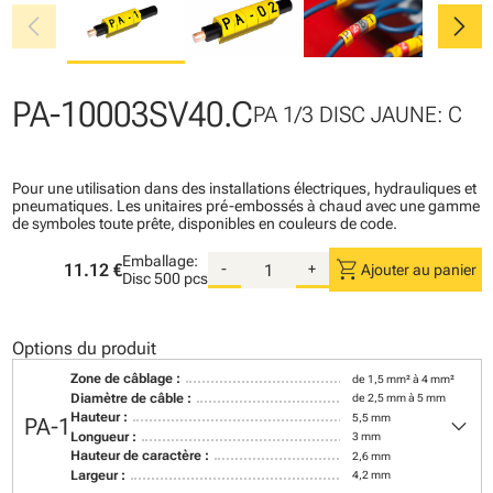
chevron_left
chevron_right
PA-10003SV40.C
PA 1/3 DISC JAUNE: C
Pour une utilisation dans des installations électriques, hydrauliques et
pneumatiques. Les unitaires pré-embossés à chaud avec une gamme
de symboles toute prête, disponibles en couleurs de code.
Emballage:
shopping_cart
11.12 €
-
+
Ajouter au panier
Disc
500 pcs
Options du produit
Zone de câblage :
de 1,5 mm² à 4 mm²
Diamètre de câble :
de 2,5 mm à 5 mm
keyboard_arrow_down
Hauteur :
5,5 mm
PA-1
Longueur :
3 mm
Hauteur de caractère :
2,6 mm
Largeur :
4,2 mm