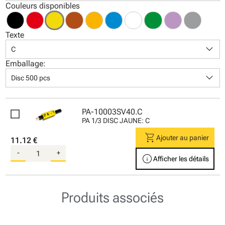
Couleurs disponibles
Texte
keyboard_arrow_down
C
Emballage:
keyboard_arrow_down
Disc 500 pcs
PA-10003SV40.C
PA 1/3 DISC JAUNE: C
shopping_cart
Ajouter au panier
11.12 €
-
+
info
Afficher les détails
Produits associés