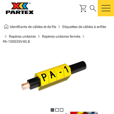
shopping_cart
search
m
home
chevron_right
Identifiants de câbles et de fils
Etiquettes de câbles à enfiler
chevron_right
chevron_right
chevron_right
Repères unitaires
Repères unitaires fermés
PA-10003SV40.B