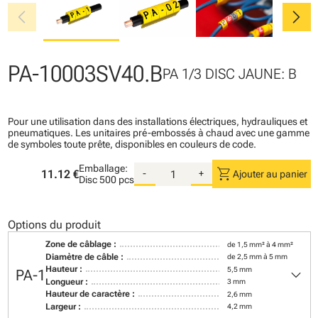
chevron_left
chevron_right
PA-10003SV40.B
PA 1/3 DISC JAUNE: B
Pour une utilisation dans des installations électriques, hydrauliques et
pneumatiques. Les unitaires pré-embossés à chaud avec une gamme
de symboles toute prête, disponibles en couleurs de code.
Emballage:
shopping_cart
11.12 €
-
+
Ajouter au panier
Disc
500 pcs
Options du produit
Zone de câblage :
de 1,5 mm² à 4 mm²
Diamètre de câble :
de 2,5 mm à 5 mm
keyboard_arrow_down
Hauteur :
5,5 mm
PA-1
Longueur :
3 mm
Hauteur de caractère :
2,6 mm
Largeur :
4,2 mm