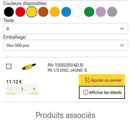
Couleurs disponibles
Texte
keyboard_arrow_down
B
Emballage:
keyboard_arrow_down
Disc 500 pcs
PA-10003SV40.B
PA 1/3 DISC JAUNE: B
shopping_cart
Ajouter au panier
11.12 €
-
+
info
Afficher les détails
Produits associés