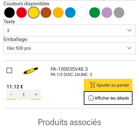
Couleurs disponibles
Texte
keyboard_arrow_down
3
Emballage:
keyboard_arrow_down
Disc 500 pcs
PA-10003SV40.3
PA 1/3 DISC JAUNE: 3
shopping_cart
Ajouter au panier
11.12 €
-
+
info
Afficher les détails
Produits associés