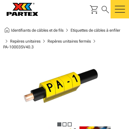
shopping_cart
search
m
home
chevron_right
Identifiants de câbles et de fils
Etiquettes de câbles à enfiler
chevron_right
chevron_right
chevron_right
Repères unitaires
Repères unitaires fermés
PA-10003SV40.3