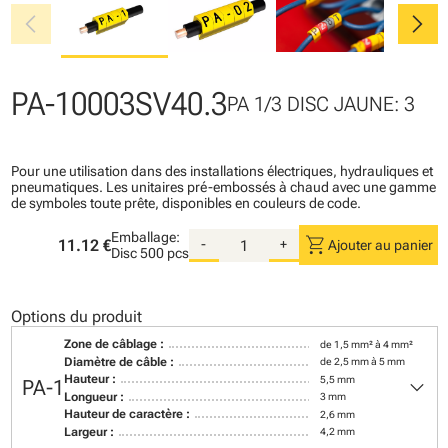
chevron_left
chevron_right
PA-10003SV40.3
PA 1/3 DISC JAUNE: 3
Pour une utilisation dans des installations électriques, hydrauliques et
pneumatiques. Les unitaires pré-embossés à chaud avec une gamme
de symboles toute prête, disponibles en couleurs de code.
Emballage:
shopping_cart
11.12 €
-
+
Ajouter au panier
Disc
500 pcs
Options du produit
Zone de câblage :
de 1,5 mm² à 4 mm²
Diamètre de câble :
de 2,5 mm à 5 mm
keyboard_arrow_down
Hauteur :
5,5 mm
PA-1
Longueur :
3 mm
Hauteur de caractère :
2,6 mm
Largeur :
4,2 mm