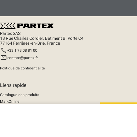
Partex SAS
13 Rue Charles Cordier, Bâtiment B, Porte C4
77164 Ferrières-en-Brie, France
call
+33 1 73 08 81 00
mail
contact@partex.fr
Politique de confidentialité
Liens rapide
Catalogue des produits
MarkOnline
Actualités
close
Support
Votre panier
We mark the future
A propos de nous
© 2025 Partex Marking Systems