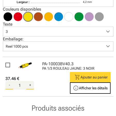
Largeur :
4,2 mm
Couleurs disponibles
Texte
keyboard_arrow_down
3
Emballage:
keyboard_arrow_down
Reel 1000 pcs
PA-10003BV40.3
PA 1/3 ROULEAU JAUNE: 3 NOIR
shopping_cart
Ajouter au panier
37.46 €
-
+
info
Afficher les détails
Produits associés