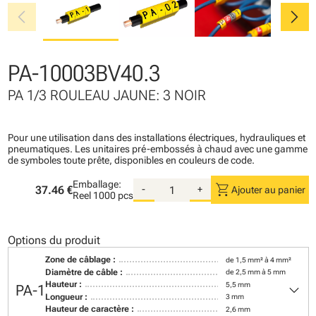
chevron_left
chevron_right
PA-10003BV40.3
PA 1/3 ROULEAU JAUNE: 3 NOIR
Pour une utilisation dans des installations électriques, hydrauliques et
pneumatiques. Les unitaires pré-embossés à chaud avec une gamme
de symboles toute prête, disponibles en couleurs de code.
Emballage:
shopping_cart
37.46 €
-
+
Ajouter au panier
Reel
1000 pcs
Options du produit
Zone de câblage :
de 1,5 mm² à 4 mm²
Diamètre de câble :
de 2,5 mm à 5 mm
keyboard_arrow_down
Hauteur :
5,5 mm
PA-1
Longueur :
3 mm
Hauteur de caractère :
2,6 mm