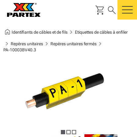
shopping_cart
search
m
home
chevron_right
Identifiants de câbles et de fils
Etiquettes de câbles à enfiler
chevron_right
chevron_right
chevron_right
Repères unitaires
Repères unitaires fermés
PA-10003BV40.3