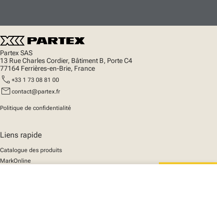
Partex SAS
13 Rue Charles Cordier, Bâtiment B, Porte C4
77164 Ferrières-en-Brie, France
call
+33 1 73 08 81 00
mail
contact@partex.fr
Politique de confidentialité
Liens rapide
Catalogue des produits
MarkOnline
Actualités
close
Support
Votre panier
We mark the future
A propos de nous
© 2025 Partex Marking Systems