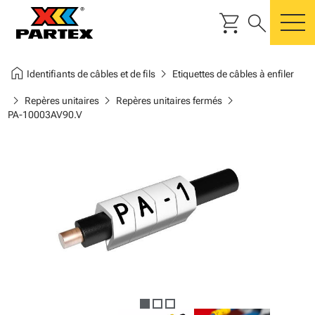
shopping_cart
search
m
home
chevron_right
Identifiants de câbles et de fils
Etiquettes de câbles à enfiler
chevron_right
chevron_right
chevron_right
Repères unitaires
Repères unitaires fermés
PA-10003AV90.V