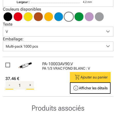
Largeur :
4,2 mm
Couleurs disponibles
Texte
keyboard_arrow_down
V
Emballage:
keyboard_arrow_down
Multi-pack 1000 pcs
PA-10003AV90.V
PA 1/3 VRAC FOND BLANC : V
shopping_cart
Ajouter au panier
37.46 €
-
+
info
Afficher les détails
Produits associés