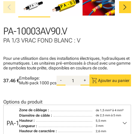
chevron_left
chevron_right
PA-10003AV90.V
PA 1/3 VRAC FOND BLANC : V
Pour une utilisation dans des installations électriques, hydrauliques et
pneumatiques. Les unitaires pré-embossés à chaud avec une gamme
de symboles toute prête, disponibles en couleurs de code.
Emballage:
shopping_cart
37.46 €
-
+
Ajouter au panier
Multi-pack
1000 pcs
Options du produit
Zone de câblage :
de 1,5 mm² à 4 mm²
Diamètre de câble :
de 2,5 mm à 5 mm
keyboard_arrow_down
Hauteur :
5,5 mm
PA-1
Longueur :
3 mm
Hauteur de caractère :
2,6 mm