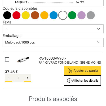
Largeur :
4,2 mm
Couleurs disponibles
Texte
keyboard_arrow_down
-
Emballage:
keyboard_arrow_down
Multi-pack 1000 pcs
PA-10003AV90.-
PA 1/3 VRAC FOND BLANC : SIGNE MOINS
shopping_cart
Ajouter au panier
37.46 €
-
+
info
Afficher les détails
Produits associés