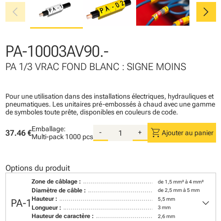
chevron_left
chevron_right
PA-10003AV90.-
PA 1/3 VRAC FOND BLANC : SIGNE MOINS
Pour une utilisation dans des installations électriques, hydrauliques et
pneumatiques. Les unitaires pré-embossés à chaud avec une gamme
de symboles toute prête, disponibles en couleurs de code.
Emballage:
shopping_cart
37.46 €
-
+
Ajouter au panier
Multi-pack
1000 pcs
Options du produit
Zone de câblage :
de 1,5 mm² à 4 mm²
Diamètre de câble :
de 2,5 mm à 5 mm
keyboard_arrow_down
Hauteur :
5,5 mm
PA-1
Longueur :
3 mm
Hauteur de caractère :
2,6 mm