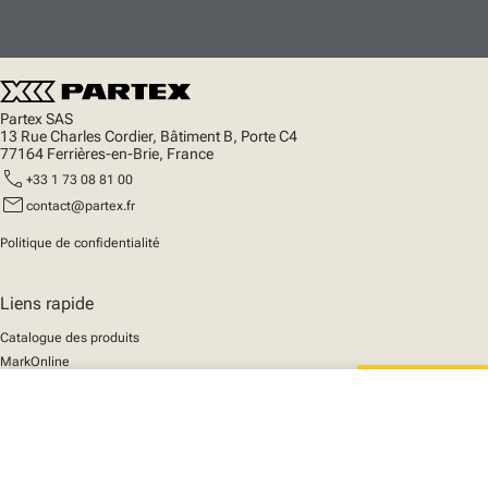
Partex SAS
13 Rue Charles Cordier, Bâtiment B, Porte C4
77164 Ferrières-en-Brie, France
call
+33 1 73 08 81 00
mail
contact@partex.fr
Politique de confidentialité
Liens rapide
Catalogue des produits
MarkOnline
Actualités
close
Support
Votre panier
We mark the future
A propos de nous
© 2025 Partex Marking Systems