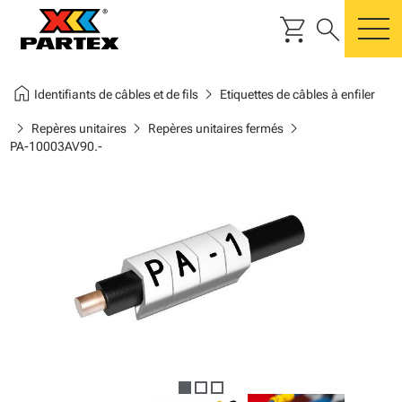
shopping_cart
search
m
home
chevron_right
Identifiants de câbles et de fils
Etiquettes de câbles à enfiler
chevron_right
chevron_right
chevron_right
Repères unitaires
Repères unitaires fermés
PA-10003AV90.-