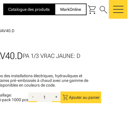
shopping_cart
search
Catalogue des produits
MarkOnline
me
3AV40.D
V40.D
PA 1/3 VRAC JAUNE: D
s des installations électriques, hydrauliques et
itaires pré-embossés à chaud avec une gamme de
disponibles en couleurs de code.
llage:
shopping_cart
-
+
Ajouter au panier
i-pack
1000 pcs