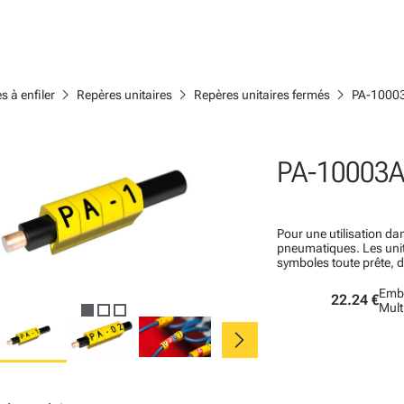
chevron_right
chevron_right
chevron_right
s à enfiler
Repères unitaires
Repères unitaires fermés
PA-1000
PA-10003A
Pour une utilisation dan
pneumatiques. Les un
symboles toute prête, 
Emba
22.24 €
Mult
chevron_right