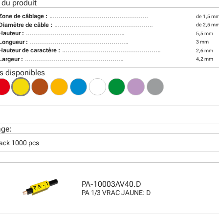
 du produit
Zone de câblage :
de 1,5 mm
Diamètre de câble :
de 2,5 m
Hauteur :
5,5 mm
Longueur :
3 mm
Hauteur de caractère :
2,6 mm
Largeur :
4,2 mm
s disponibles
age:
pack 1000 pcs
PA-10003AV40.D
PA 1/3 VRAC JAUNE: D