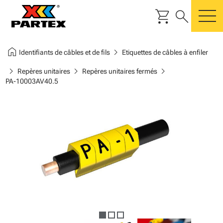
shopping_cart
search
m
home
chevron_right
Identifiants de câbles et de fils
Etiquettes de câbles à enfiler
chevron_right
chevron_right
chevron_right
Repères unitaires
Repères unitaires fermés
PA-10003AV40.5