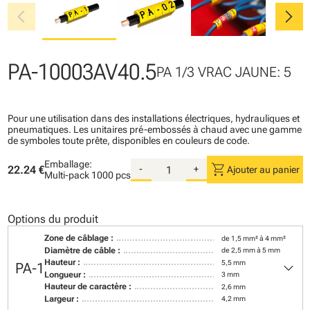
chevron_left
chevron_right
PA-10003AV40.5
PA 1/3 VRAC JAUNE: 5
Pour une utilisation dans des installations électriques, hydrauliques et
pneumatiques. Les unitaires pré-embossés à chaud avec une gamme
de symboles toute prête, disponibles en couleurs de code.
Emballage:
shopping_cart
22.24 €
-
+
Ajouter au panier
Multi-pack
1000 pcs
Options du produit
Zone de câblage :
de 1,5 mm² à 4 mm²
Diamètre de câble :
de 2,5 mm à 5 mm
keyboard_arrow_down
Hauteur :
5,5 mm
PA-1
Longueur :
3 mm
Hauteur de caractère :
2,6 mm
Largeur :
4,2 mm