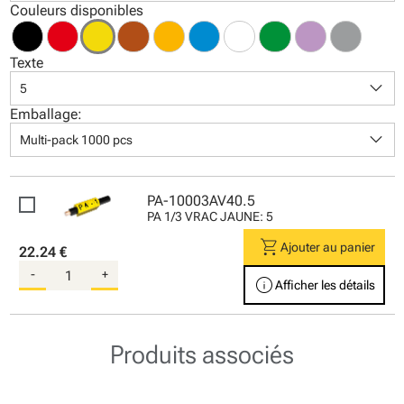
Couleurs disponibles
Texte
keyboard_arrow_down
5
Emballage:
keyboard_arrow_down
Multi-pack 1000 pcs
PA-10003AV40.5
PA 1/3 VRAC JAUNE: 5
shopping_cart
Ajouter au panier
22.24 €
-
+
info
Afficher les détails
Produits associés