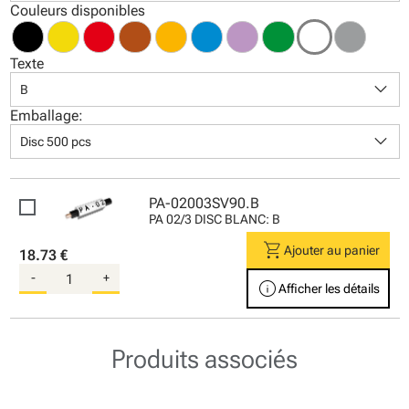
Couleurs disponibles
Texte
keyboard_arrow_down
B
Emballage:
keyboard_arrow_down
Disc 500 pcs
PA-02003SV90.B
PA 02/3 DISC BLANC: B
shopping_cart
Ajouter au panier
18.73 €
-
+
info
Afficher les détails
Produits associés