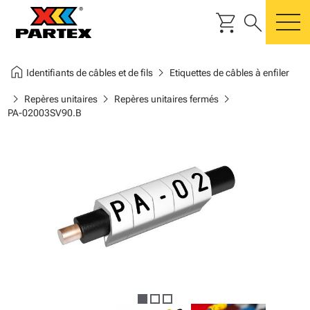
shopping_cart
search
m
home
chevron_right
Identifiants de câbles et de fils
Etiquettes de câbles à enfiler
chevron_right
chevron_right
chevron_right
Repères unitaires
Repères unitaires fermés
PA-02003SV90.B