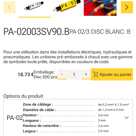
chevron_left
chevron_right
PA-02003SV90.B
PA 02/3 DISC BLANC: B
Pour une utilisation dans des installations électriques, hydrauliques et
pneumatiques. Les unitaires pré-embossés à chaud avec une gamme
de symboles toute prête, disponibles en couleurs de code.
Emballage:
shopping_cart
18.73 €
-
+
Ajouter au panier
Disc
500 pcs
Options du produit
Zone de câblage :
de 0,2 mm² à 1,5 mm²
Diamètre de câble :
de 1,3 mm à 3 mm
keyboard_arrow_down
Hauteur :
3,6 mm
PA-02
Longueur :
3 mm
Hauteur de caractère :
2,6 mm
Largeur :
3,5 mm