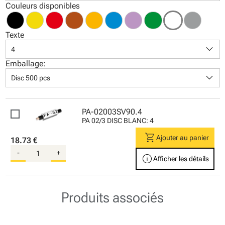
Couleurs disponibles
Texte
keyboard_arrow_down
4
Emballage:
keyboard_arrow_down
Disc 500 pcs
PA-02003SV90.4
PA 02/3 DISC BLANC: 4
shopping_cart
Ajouter au panier
18.73 €
-
+
info
Afficher les détails
Produits associés