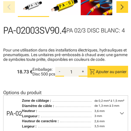
chevron_left
chevron_right
PA-02003SV90.4
PA 02/3 DISC BLANC: 4
Pour une utilisation dans des installations électriques, hydrauliques et
pneumatiques. Les unitaires pré-embossés à chaud avec une gamme
de symboles toute prête, disponibles en couleurs de code.
Emballage:
shopping_cart
18.73 €
-
+
Ajouter au panier
Disc
500 pcs
Options du produit
Zone de câblage :
de 0,2 mm² à 1,5 mm²
Diamètre de câble :
de 1,3 mm à 3 mm
keyboard_arrow_down
Hauteur :
3,6 mm
PA-02
Longueur :
3 mm
Hauteur de caractère :
2,6 mm
Largeur :
3,5 mm