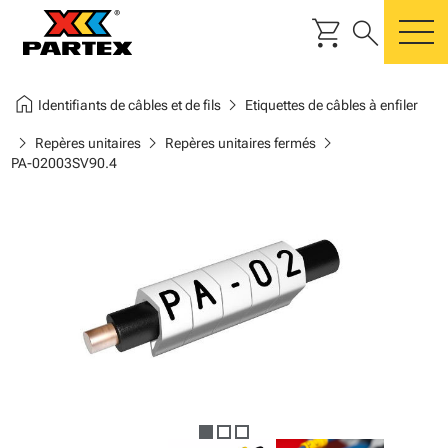
shopping_cart
search
m
home
chevron_right
Identifiants de câbles et de fils
Etiquettes de câbles à enfiler
chevron_right
chevron_right
chevron_right
Repères unitaires
Repères unitaires fermés
PA-02003SV90.4