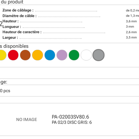
 du produit
Zone de câblage :
de 0,2 m
Diamètre de câble :
de 1,3 
Hauteur :
3,6 mm
2
Longueur :
3 mm
Hauteur de caractère :
2,6 mm
Largeur :
3,5 mm
s disponibles
age:
00 pcs
PA-02003SV80.6
PA 02/3 DISC GRIS: 6