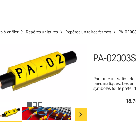
chevron_right
chevron_right
chevron_right
s à enfiler
Repères unitaires
Repères unitaires fermés
PA-0200
PA-02003S
Pour une utilisation dan
pneumatiques. Les un
symboles toute prête, 
18.7
chevron_right