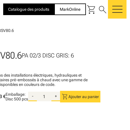
shopping_cart
search
Catalogue des produits
MarkOnline
me
3SV80.6
V80.6
PA 02/3 DISC GRIS: 6
s des installations électriques, hydrauliques et
itaires pré-embossés à chaud avec une gamme de
disponibles en couleurs de code.
Emballage:
shopping_cart
3 €
-
+
Ajouter au panier
Disc
500 pcs