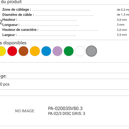
 du produit
Zone de câblage :
de 0,2 m
Diamètre de câble :
de 1,3 
Hauteur :
3,6 mm
2
Longueur :
3 mm
Hauteur de caractère :
2,6 mm
Largeur :
3,5 mm
s disponibles
age:
00 pcs
PA-02003SV80.3
PA 02/3 DISC GRIS: 3