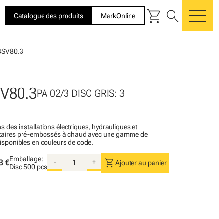
shopping_cart
search
Catalogue des produits
MarkOnline
me
3SV80.3
V80.3
PA 02/3 DISC GRIS: 3
s des installations électriques, hydrauliques et
itaires pré-embossés à chaud avec une gamme de
disponibles en couleurs de code.
Emballage:
shopping_cart
3 €
-
+
Ajouter au panier
Disc
500 pcs