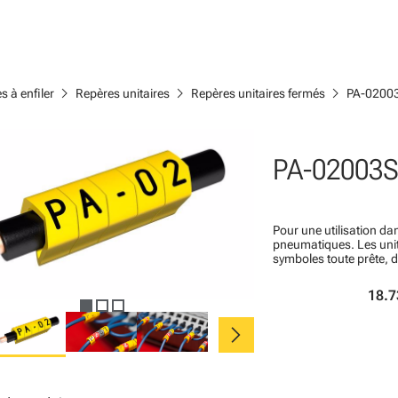
chevron_right
chevron_right
chevron_right
s à enfiler
Repères unitaires
Repères unitaires fermés
PA-0200
PA-02003S
Pour une utilisation dan
pneumatiques. Les un
symboles toute prête, 
18.7
chevron_right