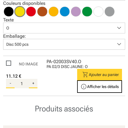
Couleurs disponibles
Texte
keyboard_arrow_down
O
Emballage:
keyboard_arrow_down
Disc 500 pcs
PA-02003SV40.O
PA 02/3 DISC JAUNE: O
shopping_cart
Ajouter au panier
11.12 €
-
+
info
Afficher les détails
Produits associés