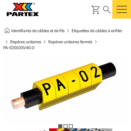
shopping_cart
search
m
home
chevron_right
Identifiants de câbles et de fils
Etiquettes de câbles à enfiler
chevron_right
chevron_right
chevron_right
Repères unitaires
Repères unitaires fermés
PA-02003SV40.O