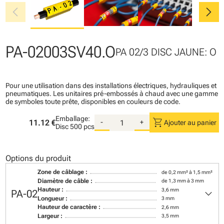
chevron_left
chevron_right
PA-02003SV40.O
PA 02/3 DISC JAUNE: O
Pour une utilisation dans des installations électriques, hydrauliques et
pneumatiques. Les unitaires pré-embossés à chaud avec une gamme
de symboles toute prête, disponibles en couleurs de code.
Emballage:
shopping_cart
11.12 €
-
+
Ajouter au panier
Disc
500 pcs
Options du produit
Zone de câblage :
de 0,2 mm² à 1,5 mm²
Diamètre de câble :
de 1,3 mm à 3 mm
keyboard_arrow_down
Hauteur :
3,6 mm
PA-02
Longueur :
3 mm
Hauteur de caractère :
2,6 mm
Largeur :
3,5 mm