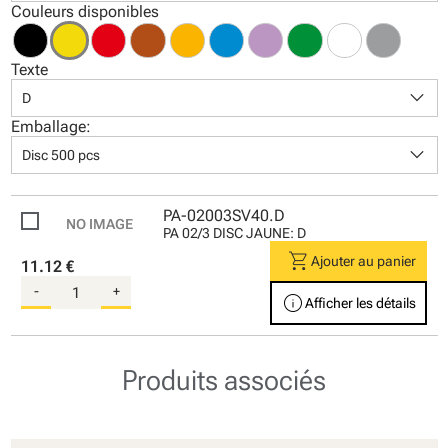
Couleurs disponibles
Texte
keyboard_arrow_down
D
Emballage:
keyboard_arrow_down
Disc 500 pcs
PA-02003SV40.D
PA 02/3 DISC JAUNE: D
shopping_cart
Ajouter au panier
11.12 €
-
+
info
Afficher les détails
Produits associés