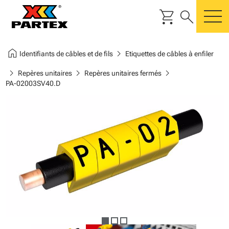
shopping_cart
search
m
home
chevron_right
Identifiants de câbles et de fils
Etiquettes de câbles à enfiler
chevron_right
chevron_right
chevron_right
Repères unitaires
Repères unitaires fermés
PA-02003SV40.D