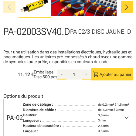
chevron_left
chevron_right
PA-02003SV40.D
PA 02/3 DISC JAUNE: D
Pour une utilisation dans des installations électriques, hydrauliques et
pneumatiques. Les unitaires pré-embossés à chaud avec une gamme
de symboles toute prête, disponibles en couleurs de code.
Emballage:
shopping_cart
11.12 €
-
+
Ajouter au panier
Disc
500 pcs
Options du produit
Zone de câblage :
de 0,2 mm² à 1,5 mm²
Diamètre de câble :
de 1,3 mm à 3 mm
keyboard_arrow_down
Hauteur :
3,6 mm
PA-02
Longueur :
3 mm
Hauteur de caractère :
2,6 mm
Largeur :
3,5 mm