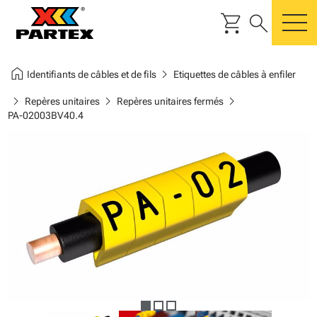
shopping_cart
search
m
home
chevron_right
Identifiants de câbles et de fils
Etiquettes de câbles à enfiler
chevron_right
chevron_right
chevron_right
Repères unitaires
Repères unitaires fermés
PA-02003BV40.4