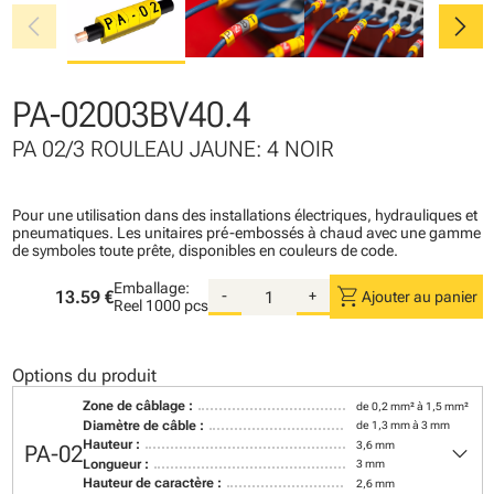
chevron_left
chevron_right
PA-02003BV40.4
PA 02/3 ROULEAU JAUNE: 4 NOIR
Pour une utilisation dans des installations électriques, hydrauliques et
pneumatiques. Les unitaires pré-embossés à chaud avec une gamme
de symboles toute prête, disponibles en couleurs de code.
Emballage:
shopping_cart
13.59 €
-
+
Ajouter au panier
Reel
1000 pcs
Options du produit
Zone de câblage :
de 0,2 mm² à 1,5 mm²
Diamètre de câble :
de 1,3 mm à 3 mm
keyboard_arrow_down
Hauteur :
3,6 mm
PA-02
Longueur :
3 mm
Hauteur de caractère :
2,6 mm