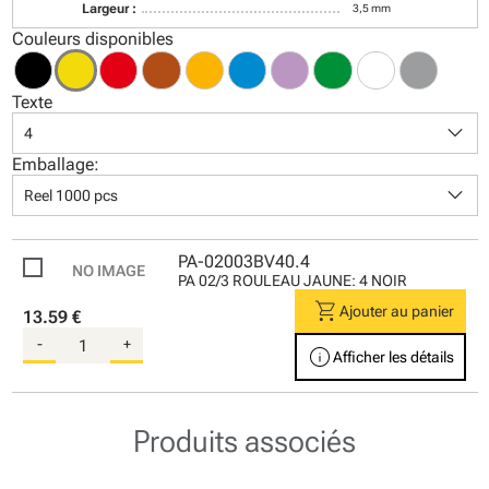
Largeur :
3,5 mm
Couleurs disponibles
Texte
keyboard_arrow_down
4
Emballage:
keyboard_arrow_down
Reel 1000 pcs
PA-02003BV40.4
PA 02/3 ROULEAU JAUNE: 4 NOIR
shopping_cart
Ajouter au panier
13.59 €
-
+
info
Afficher les détails
Produits associés