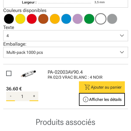
Largeur :
3,5 mm
Couleurs disponibles
Texte
keyboard_arrow_down
4
Emballage:
keyboard_arrow_down
Multi-pack 1000 pcs
PA-02003AV90.4
PA 02/3 VRAC BLANC : 4 NOIR
shopping_cart
Ajouter au panier
36.60 €
-
+
info
Afficher les détails
Produits associés