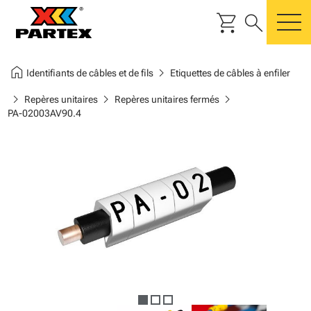
shopping_cart
search
m
home
chevron_right
Identifiants de câbles et de fils
Etiquettes de câbles à enfiler
chevron_right
chevron_right
chevron_right
Repères unitaires
Repères unitaires fermés
PA-02003AV90.4