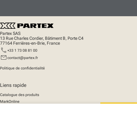
Partex SAS
13 Rue Charles Cordier, Bâtiment B, Porte C4
77164 Ferrières-en-Brie, France
call
+33 1 73 08 81 00
mail
contact@partex.fr
Politique de confidentialité
Liens rapide
Catalogue des produits
MarkOnline
Actualités
close
Support
Votre panier
We mark the future
A propos de nous
© 2025 Partex Marking Systems