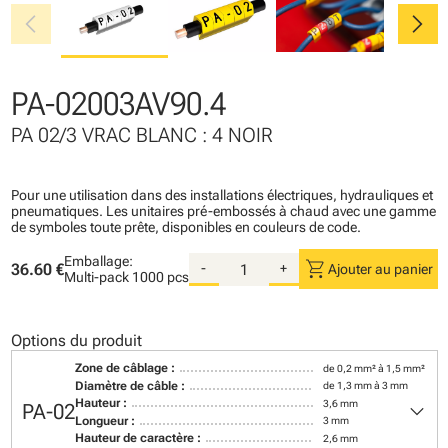
chevron_left
chevron_right
PA-02003AV90.4
PA 02/3 VRAC BLANC : 4 NOIR
Pour une utilisation dans des installations électriques, hydrauliques et
pneumatiques. Les unitaires pré-embossés à chaud avec une gamme
de symboles toute prête, disponibles en couleurs de code.
Emballage:
shopping_cart
36.60 €
-
+
Ajouter au panier
Multi-pack
1000 pcs
Options du produit
Zone de câblage :
de 0,2 mm² à 1,5 mm²
Diamètre de câble :
de 1,3 mm à 3 mm
keyboard_arrow_down
Hauteur :
3,6 mm
PA-02
Longueur :
3 mm
Hauteur de caractère :
2,6 mm