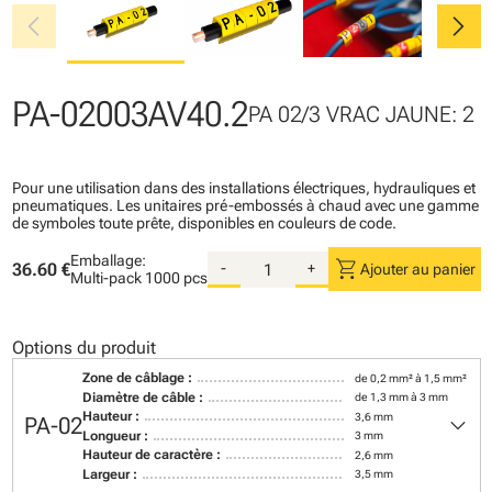
chevron_left
chevron_right
PA-02003AV40.2
PA 02/3 VRAC JAUNE: 2
Pour une utilisation dans des installations électriques, hydrauliques et
pneumatiques. Les unitaires pré-embossés à chaud avec une gamme
de symboles toute prête, disponibles en couleurs de code.
Emballage:
shopping_cart
36.60 €
-
+
Ajouter au panier
Multi-pack
1000 pcs
Options du produit
Zone de câblage :
de 0,2 mm² à 1,5 mm²
Diamètre de câble :
de 1,3 mm à 3 mm
keyboard_arrow_down
Hauteur :
3,6 mm
PA-02
Longueur :
3 mm
Hauteur de caractère :
2,6 mm
Largeur :
3,5 mm