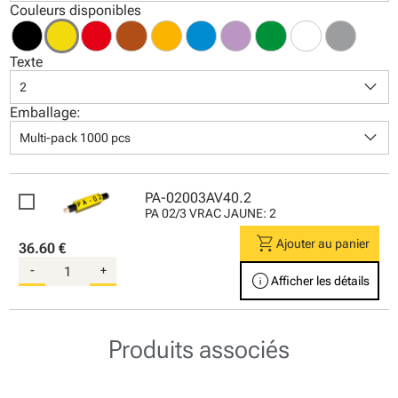
Couleurs disponibles
Texte
keyboard_arrow_down
2
Emballage:
keyboard_arrow_down
Multi-pack 1000 pcs
PA-02003AV40.2
PA 02/3 VRAC JAUNE: 2
shopping_cart
Ajouter au panier
36.60 €
-
+
info
Afficher les détails
Produits associés