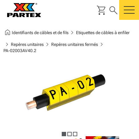
shopping_cart
search
m
home
chevron_right
Identifiants de câbles et de fils
Etiquettes de câbles à enfiler
chevron_right
chevron_right
chevron_right
Repères unitaires
Repères unitaires fermés
PA-02003AV40.2