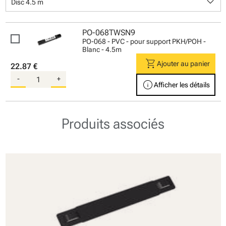
keyboard_arrow_down
Disc 4.5 m
PO-068TWSN9
PO-068 - PVC - pour support PKH/POH -
Blanc - 4.5m
shopping_cart
Ajouter au panier
22.87 €
-
+
info
Afficher les détails
Produits associés