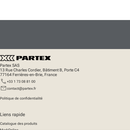
Partex SAS
13 Rue Charles Cordier, Bâtiment B, Porte C4
77164 Ferrières-en-Brie, France
call
+33 1 73 08 81 00
mail
contact@partex.fr
Politique de confidentialité
Liens rapide
Catalogue des produits