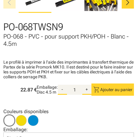
chevron_left
chevron_right
PO-068TWSN9
PO-068 - PVC - pour support PKH/POH - Blanc -
4.5m
Le profilé à imprimer à l’aide des imprimantes à transfert thermique de
Partex de la série Promork MK10. Il est destiné pour le faire insérer sur
les supports POH et PKH et fixer sur les câbles électriques à l’aide des
colliers de serrage PKB.
Emballage:
shopping_cart
22.87 €
-
+
Ajouter au panier
Disc
4.5 m
Couleurs disponibles
Emballage: