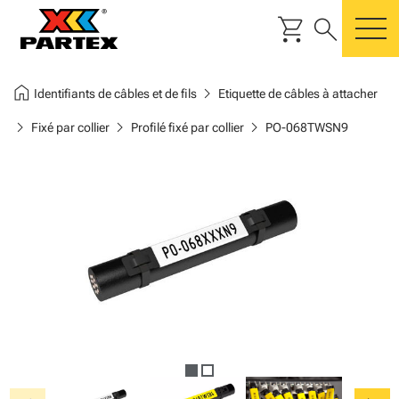
shopping_cart
search
m
home
chevron_right
Identifiants de câbles et de fils
Etiquette de câbles à attacher
chevron_right
chevron_right
chevron_right
Fixé par collier
Profilé fixé par collier
PO-068TWSN9