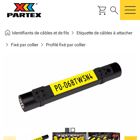
shopping_cart
search
m
home
chevron_right
Identifiants de câbles et de fils
Etiquette de câbles à attacher
chevron_right
chevron_right
Fixé par collier
Profilé fixé par collier