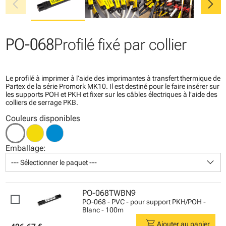
chevron_left
chevron_right
PO-068
Profilé fixé par collier
Le profilé à imprimer à l’aide des imprimantes à transfert thermique de
Partex de la série Promork MK10. Il est destiné pour le faire insérer sur
les supports POH et PKH et fixer sur les câbles électriques à l’aide des
colliers de serrage PKB.
Couleurs disponibles
Emballage:
keyboard_arrow_down
--- Sélectionner le paquet ---
PO-068TWBN9
PO-068 - PVC - pour support PKH/POH -
Blanc - 100m
shopping_cart
Ajouter au panier