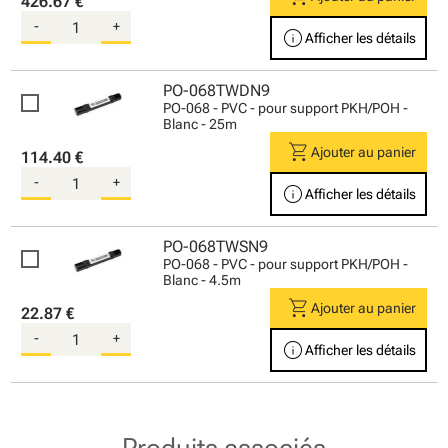
426.67 €
-
+
info
Afficher les détails
PO-068TWDN9
PO-068 - PVC - pour support PKH/POH -
Blanc - 25m
shopping_cart
Ajouter au panier
114.40 €
-
+
info
Afficher les détails
PO-068TWSN9
PO-068 - PVC - pour support PKH/POH -
Blanc - 4.5m
shopping_cart
Ajouter au panier
22.87 €
-
+
info
Afficher les détails